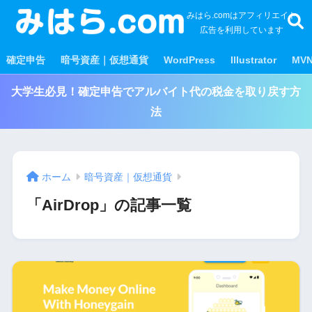
みはら.comはアフィリエイト
広告を利用しています
確定申告
暗号資産｜仮想通貨
WordPress
Illustrator
MV
大学生必見！確定申告でアルバイト代の税金を取り戻す方
法
ホーム
暗号資産｜仮想通貨
「AirDrop」の記事一覧