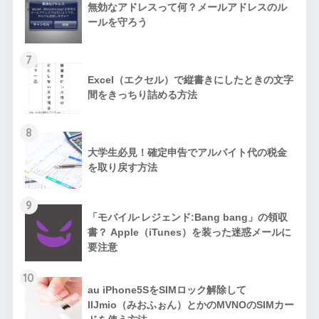
無効なアドレスって何？メールアドレスのル
ールを守ろう
7
Excel（エクセル）で縦書きにしたときの文字
間をきっちり詰める方法
8
大学生必見！確定申告でアルバイト代の税金
を取り戻す方法
9
「モバイル·レジェンド:Bang bang」の領収
書？ Apple（iTunes）を装った迷惑メールに
要注意
10
au iPhone5SをSIMロック解除して
IIJmio（みおふぉん）とかのMVNOのSIMカー