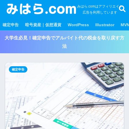
みはら.comはアフィリエイト
広告を利用しています
確定申告
暗号資産｜仮想通貨
WordPress
Illustrator
MV
大学生必見！確定申告でアルバイト代の税金を取り戻す方
法
確定申告