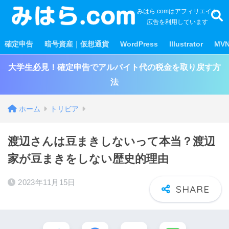
みはら.comはアフィリエイト
広告を利用しています
確定申告
暗号資産｜仮想通貨
WordPress
Illustrator
MV
大学生必見！確定申告でアルバイト代の税金を取り戻す方
法
ホーム
トリビア
渡辺さんは豆まきしないって本当？渡辺
家が豆まきをしない歴史的理由
2023年11月15日