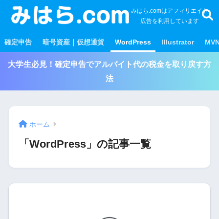
みはら.comはアフィリエイト
広告を利用しています
確定申告
暗号資産｜仮想通貨
WordPress
Illustrator
MV
大学生必見！確定申告でアルバイト代の税金を取り戻す方
法
ホーム
「WordPress」の記事一覧