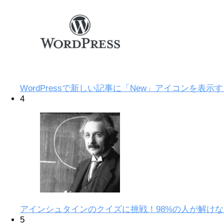
WordPressで新しい記事に「New」アイコンを表示
4
アインシュタインのクイズに挑戦！98%の人が解けな
5