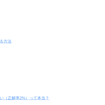
する方法
い（正解率2%）って本当？