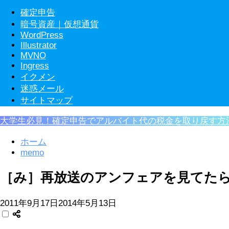
確定申告
暗号資産｜仮想通貨
WordPress
Illustrator
MVNO
Ingress
イクメン
迷惑メール
サイトマップ
大学生必見！確定申告でアルバイト代の税金を取り戻す方
ホーム
memo
［み］再放送のアンフェアを見てた
2011年9月17日
2014年5月13日