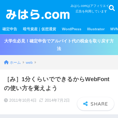
みはら.comはアフィリエイト
広告を利用しています
確定申告
暗号資産｜仮想通貨
WordPress
Illustrator
MV
大学生必見！確定申告でアルバイト代の税金を取り戻す方
法
ホーム
web
［み］1分くらいでできるからWebFont
の使い方を覚えよう
2011年10月4日
2014年7月2日