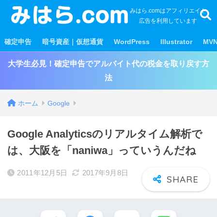
みはら.comはアフィリエイト
広告を利用しています
確定申告
暗号資産｜仮想通貨
WordPress
Illustrator
MV
大学生必見！確定申告でアルバイト代の税金を取り戻す方
法
ホーム
Google
Google Analyticsのリアルタイム解析で
は、大阪を「naniwa」っていうんだね
2011年12月5日
2017年9月8日