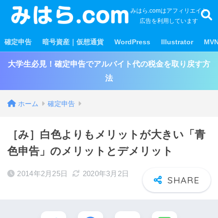
みはら.comはアフィリエイト
広告を利用しています
確定申告
暗号資産｜仮想通貨
WordPress
Illustrator
MV
大学生必見！確定申告でアルバイト代の税金を取り戻す方
法
ホーム
確定申告
［み］白色よりもメリットが大きい「青
色申告」のメリットとデメリット
2014年2月25日
2020年3月2日