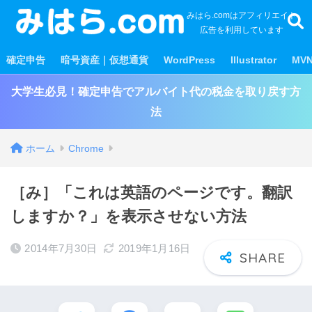
みはら.comはアフィリエイト
広告を利用しています
確定申告
暗号資産｜仮想通貨
WordPress
Illustrator
MV
大学生必見！確定申告でアルバイト代の税金を取り戻す方
法
ホーム
Chrome
［み］「これは英語のページです。翻訳
しますか？」を表示させない方法
2014年7月30日
2019年1月16日