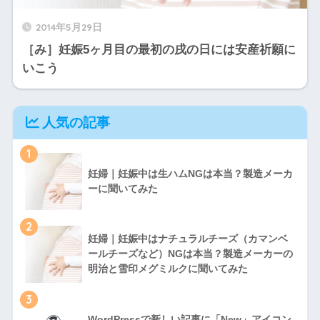
2014年5月29日
［み］妊娠5ヶ月目の最初の戌の日には安産祈願に
いこう
人気の記事
1
妊婦｜妊娠中は生ハムNGは本当？製造メーカ
ーに聞いてみた
2
妊婦｜妊娠中はナチュラルチーズ（カマンベ
ールチーズなど）NGは本当？製造メーカーの
明治と雪印メグミルクに聞いてみた
3
WordPressで新しい記事に「New」アイコン