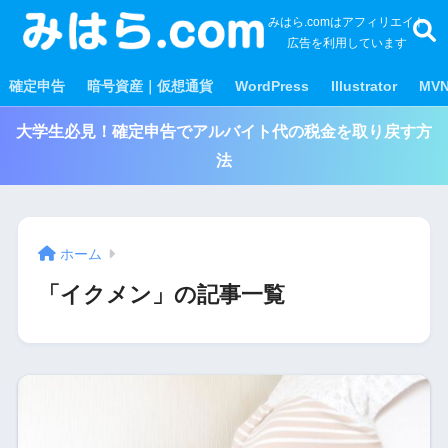
みはら.comはアフィリエイト
広告を利用しています
確定申告
暗号資産｜仮想通貨
WordPress
Illustrator
MV
大学生必見！確定申告でアルバイト代の税金を取り戻す方
法
ホーム
「イクメン」の記事一覧