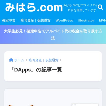
みはら.comはアフィリエイト
広告を利用しています
確定申告
暗号資産｜仮想通貨
WordPress
Illustrator
MV
大学生必見！確定申告でアルバイト代の税金を取り戻す方
法
ホーム
暗号資産｜仮想通貨
「DApps」の記事一覧