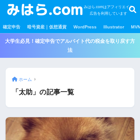
みはら.comはアフィリエイト
広告を利用しています
確定申告
暗号資産｜仮想通貨
WordPress
Illustrator
MV
大学生必見！確定申告でアルバイト代の税金を取り戻す方
法
ホーム
「太助」の記事一覧