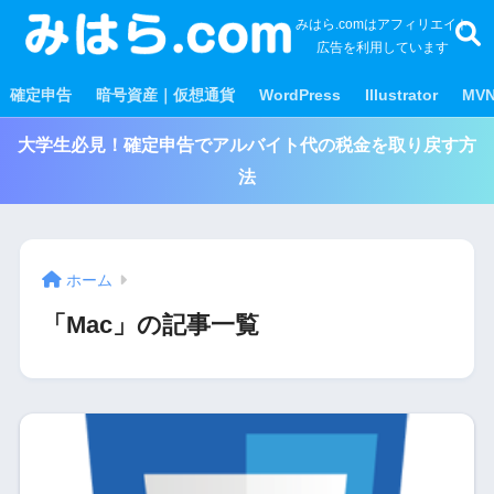
みはら.comはアフィリエイト
広告を利用しています
確定申告
暗号資産｜仮想通貨
WordPress
Illustrator
MV
大学生必見！確定申告でアルバイト代の税金を取り戻す方
法
ホーム
「Mac」の記事一覧