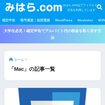
みはら.comはアフィリエイト
広告を利用しています
確定申告
暗号資産｜仮想通貨
WordPress
Illustrator
MV
大学生必見！確定申告でアルバイト代の税金を取り戻す方
法
ホーム
「Mac」の記事一覧