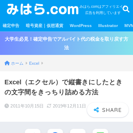
みはら.comはアフィリエイト
広告を利用しています
確定申告
暗号資産｜仮想通貨
WordPress
Illustrator
MV
大学生必見！確定申告でアルバイト代の税金を取り戻す方
法
ホーム
Excel
Excel（エクセル）で縦書きにしたとき
の文字間をきっちり詰める方法
2011年10月15日
2019年12月11日