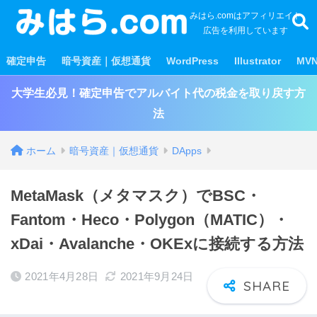
みはら.comはアフィリエイト
広告を利用しています
確定申告
暗号資産｜仮想通貨
WordPress
Illustrator
MV
大学生必見！確定申告でアルバイト代の税金を取り戻す方
法
ホーム
暗号資産｜仮想通貨
DApps
MetaMask（メタマスク）でBSC・
Fantom・Heco・Polygon（MATIC）・
xDai・Avalanche・OKExに接続する方法
2021年4月28日
2021年9月24日