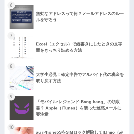
6
無効なアドレスって何？メールアドレスのルー
ルを守ろう
7
Excel（エクセル）で縦書きにしたときの文字
間をきっちり詰める方法
8
大学生必見！確定申告でアルバイト代の税金を
取り戻す方法
9
「モバイル·レジェンド:Bang bang」の領収
書？ Apple（iTunes）を装った迷惑メールに
要注意
10
au iPhone5SをSIMロック解除してIIJmio（み