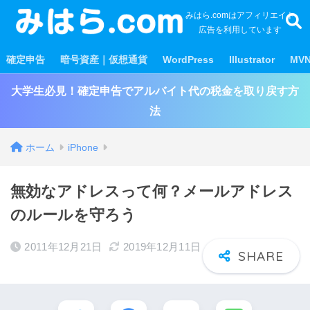
みはら.comはアフィリエイト
広告を利用しています
確定申告
暗号資産｜仮想通貨
WordPress
Illustrator
MV
大学生必見！確定申告でアルバイト代の税金を取り戻す方
法
ホーム
iPhone
無効なアドレスって何？メールアドレス
のルールを守ろう
2011年12月21日
2019年12月11日