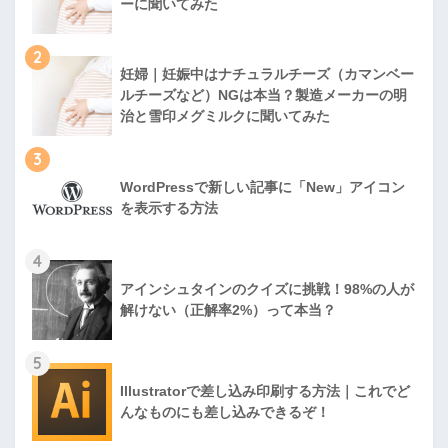
ーに聞いてみた
2
妊婦｜妊娠中はナチュラルチーズ（カマンベー
ルチーズなど）NGは本当？製造メーカーの明
治と雪印メグミルクに聞いてみた
3
WordPressで新しい記事に「New」アイコン
を表示する方法
4
アインシュタインのクイズに挑戦！98%の人が
解けない（正解率2%）って本当？
5
Illustratorで差し込み印刷する方法｜これでど
んなものにも差し込みできるぞ！