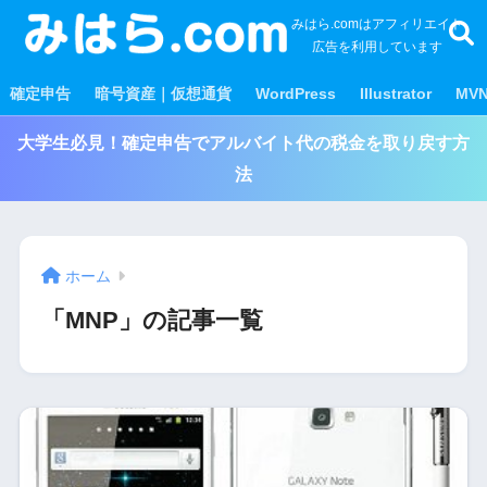
みはら.comはアフィリエイト
広告を利用しています
確定申告
暗号資産｜仮想通貨
WordPress
Illustrator
MV
大学生必見！確定申告でアルバイト代の税金を取り戻す方
法
ホーム
「MNP」の記事一覧