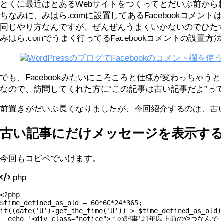
とくに最近はとあるWebサイトをつくってとだいぶ前から頼
ちなみに、みはら.comに設置してあるFacebookコメ
同じやり方なんですが、ぜんぜんうまくいかないのでひた
みはら.comでうまく行ってるFacebookコメントの設置
WordPressのブログでFacebookのコメント欄を使
でも、Facebookみたいにころころと仕様が変わっちゃ
なので、訪問してくれた方に“この記事は古い記事だよ”っ
前置きがだいぶ長くなりましたが、今回紹介するのは、古
古い記事にだけメッセージを表示す
今回もコピペでいけます。
php
<?php

$time_defined_as_old = 60*60*24*365; 

if((date('U')-get_the_time('U')) > $time_defined_as_old)
  echo '<div class="notice">この記事は1年以上前のやつ