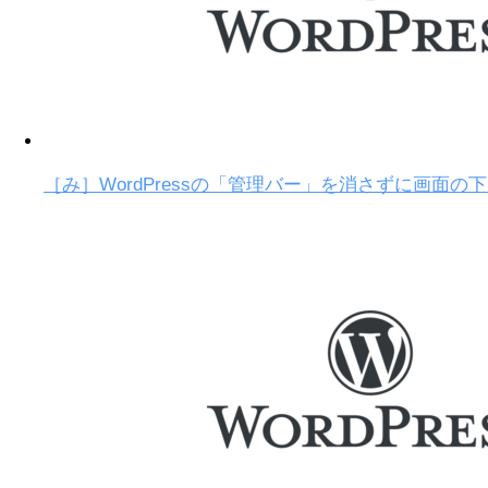
［み］WordPressの「管理バー」を消さずに画面