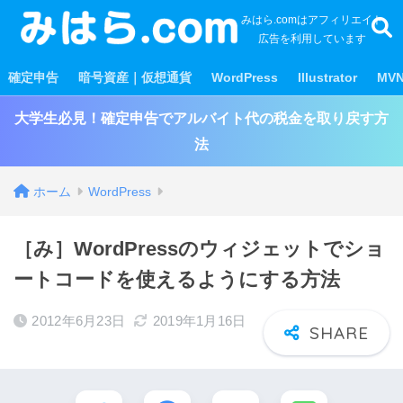
みはら.comはアフィリエイト
広告を利用しています
確定申告
暗号資産｜仮想通貨
WordPress
Illustrator
MV
大学生必見！確定申告でアルバイト代の税金を取り戻す方
法
ホーム
WordPress
［み］WordPressのウィジェットでショ
ートコードを使えるようにする方法
2012年6月23日
2019年1月16日