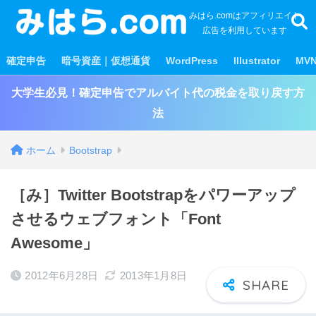
みはら.comはアフィリエイト
広告を利用しています
確定申告
暗号資産｜仮想通貨
WordPress
Illustrator
MV
大学生必見！確定申告でアルバイト代の税金を取り戻す方
法
ホーム
Bootstrap
［み］Twitter Bootstrapをパワーアップ
させるウェブフォント「Font
Awesome」
2012年6月28日
2013年1月8日