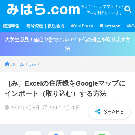
みはら.comはアフィリエイト
広告を利用しています
確定申告
暗号資産｜仮想通貨
WordPress
Illustrator
MV
大学生必見！確定申告でアルバイト代の税金を取り戻す方
法
ホーム
csv
［み］Excelの住所録をGoogleマップに
インポート（取り込む）する方法
2012年8月9日
2015年4月20日