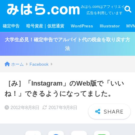
みはら.comはアフィリエイト
広告を利用しています
確定申告
暗号資産｜仮想通貨
WordPress
Illustrator
MV
大学生必見！確定申告でアルバイト代の税金を取り戻す方
法
ホーム
Facebook
［み］「Instagram」のWeb版で「いい
ね！」できるようになってました。
2012年8月8日
2017年9月8日