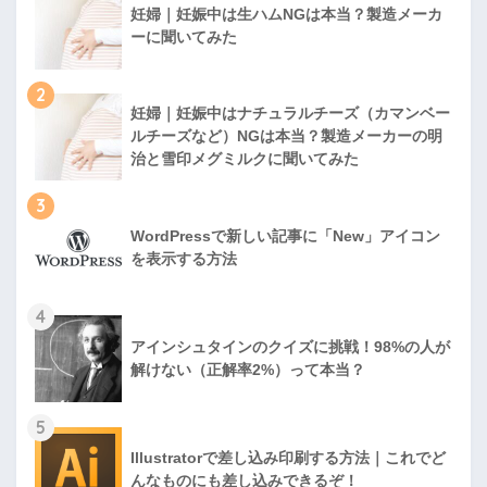
妊婦｜妊娠中は生ハムNGは本当？製造メーカ
ーに聞いてみた
2
妊婦｜妊娠中はナチュラルチーズ（カマンベー
ルチーズなど）NGは本当？製造メーカーの明
治と雪印メグミルクに聞いてみた
3
WordPressで新しい記事に「New」アイコン
を表示する方法
4
アインシュタインのクイズに挑戦！98%の人が
解けない（正解率2%）って本当？
5
Illustratorで差し込み印刷する方法｜これでど
んなものにも差し込みできるぞ！