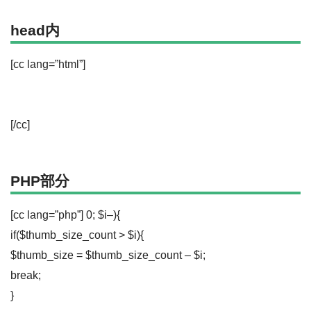
head内
[cc lang=”html”]
[/cc]
PHP部分
[cc lang=”php”] 0; $i–){
if($thumb_size_count > $i){
$thumb_size = $thumb_size_count – $i;
break;
}