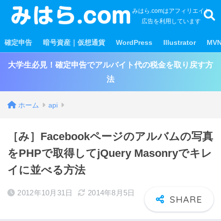
みはら.comはアフィリエイト
広告を利用しています
確定申告
暗号資産｜仮想通貨
WordPress
Illustrator
MV
大学生必見！確定申告でアルバイト代の税金を取り戻す方
法
ホーム
api
［み］Facebookページのアルバムの写真
をPHPで取得してjQuery Masonryでキレ
イに並べる方法
2012年10月31日
2014年8月5日