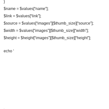
}
$name = $values[“name”];
$link = $values[“link”];
$source = $values[“images”][$thumb_size][“source”];
$width = $values[“images”][$thumb_size][“width”];
$height = $height[“images”][$thumb_size][“height”];
echo ‘