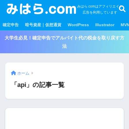
みはら.comはアフィリエイト
広告を利用しています
確定申告
暗号資産｜仮想通貨
WordPress
Illustrator
MV
大学生必見！確定申告でアルバイト代の税金を取り戻す方
法
ホーム
「api」の記事一覧