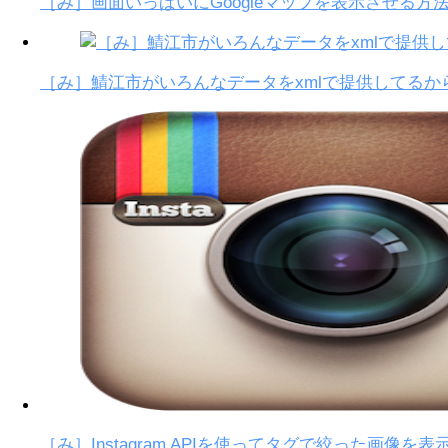
［み］画面いっぱいにGoogleマップを表示させる方
［み］鯖江市がいろんなデータをxmlで提供してる
［み］Instagram APIを使ってタグで絞った画像を