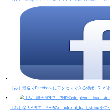
［み］最速でFacebookにアクセスできる短縮URLが
［み］楽天APIで、PHPのsimplexml_load_stri