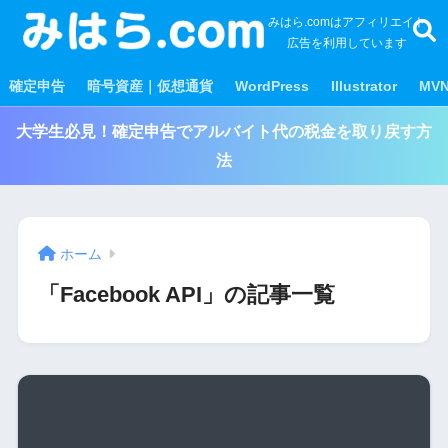
みはら.comはアフィリエイト
広告を利用しています
確定申告
暗号資産｜仮想通貨
WordPress
Illustrator
MV
大学生必見！確定申告でアルバイト代の税金を取り戻す方
法
ホーム
「Facebook API」の記事一覧