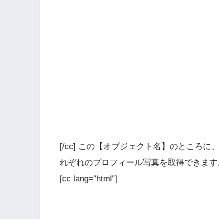
[/cc] この【オブジェクト名】のとこ
れぞれのプロフィール写真を取得できます
[cc lang=”html”]