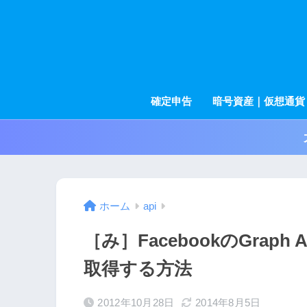
確定申告
暗号資産｜仮想通貨
ホーム
api
［み］FacebookのGra
取得する方法
2012年10月28日
2014年8月5日