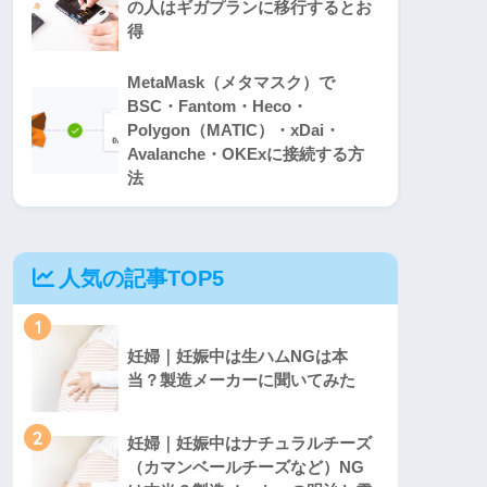
の人はギガプランに移行するとお
得
MetaMask（メタマスク）で
BSC・Fantom・Heco・
Polygon（MATIC）・xDai・
Avalanche・OKExに接続する方
法
人気の記事TOP5
1
妊婦｜妊娠中は生ハムNGは本
当？製造メーカーに聞いてみた
2
妊婦｜妊娠中はナチュラルチーズ
（カマンベールチーズなど）NG