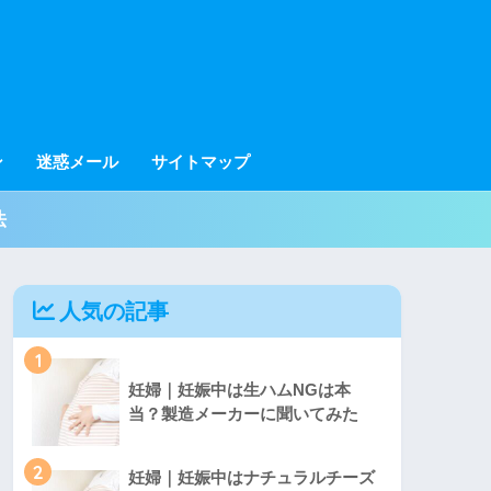
ン
迷惑メール
サイトマップ
法
人気の記事
1
妊婦｜妊娠中は生ハムNGは本
当？製造メーカーに聞いてみた
2
妊婦｜妊娠中はナチュラルチーズ