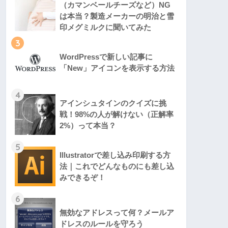
（カマンベールチーズなど）NG
は本当？製造メーカーの明治と雪
印メグミルクに聞いてみた
3
WordPressで新しい記事に
「New」アイコンを表示する方法
4
アインシュタインのクイズに挑
戦！98%の人が解けない（正解率
2%）って本当？
5
Illustratorで差し込み印刷する方
法｜これでどんなものにも差し込
みできるぞ！
6
無効なアドレスって何？メールア
ドレスのルールを守ろう