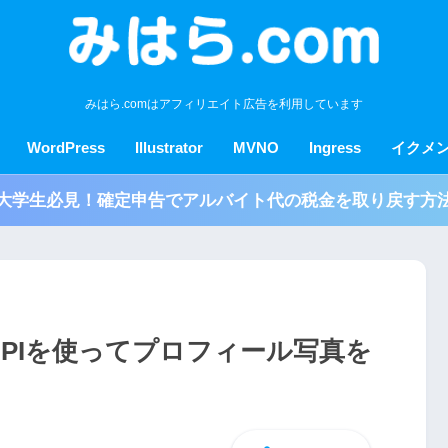
みはら.comはアフィリエイト広告を利用しています
WordPress
Illustrator
MVNO
Ingress
イクメ
大学生必見！確定申告でアルバイト代の税金を取り戻す方
ph APIを使ってプロフィール写真を