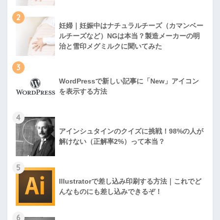
2
妊婦｜妊娠中はナチュラルチーズ（カマンベー
ルチーズなど）NGは本当？製造メーカーの明
治と雪印メグミルクに聞いてみた
3
WordPressで新しい記事に「New」アイコン
を表示する方法
4
アインシュタインのクイズに挑戦！98%の人が
解けない（正解率2%）って本当？
5
Illustratorで差し込み印刷する方法｜これでど
んなものにも差し込みできるぞ！
6