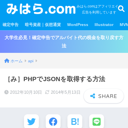
みはら.comはアフィリエイト
広告を利用しています
確定申告
暗号資産｜仮想通貨
WordPress
Illustrator
MV
大学生必見！確定申告でアルバイト代の税金を取り戻す方
法
ホーム
api
［み］PHPでJSONを取得する方法
2012年10月10日
2014年5月13日