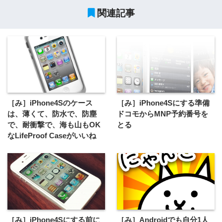
関連記事
［み］iPhone4Sのケース
［み］iPhone4Sにする準備
は、薄くて、防水で、防塵
ドコモからMNP予約番号を
で、耐衝撃で、海も山もOK
とる
なLifeProof Caseがいいね
［み］iPhone4Sにする前に
［み］Androidでも自分1人