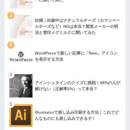
ーに聞いてみた
2
妊婦｜妊娠中はナチュラルチーズ（カマンベー
ルチーズなど）NGは本当？製造メーカーの明
治と雪印メグミルクに聞いてみた
3
WordPressで新しい記事に「New」アイコン
を表示する方法
4
アインシュタインのクイズに挑戦！98%の人が
解けない（正解率2%）って本当？
5
Illustratorで差し込み印刷する方法｜これでど
んなものにも差し込みできるぞ！