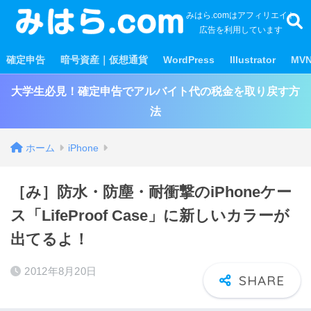
みはら.comはアフィリエイト
広告を利用しています
確定申告
暗号資産｜仮想通貨
WordPress
Illustrator
MV
大学生必見！確定申告でアルバイト代の税金を取り戻す方
法
ホーム
iPhone
［み］防水・防塵・耐衝撃のiPhoneケー
ス「LifeProof Case」に新しいカラーが
出てるよ！
2012年8月20日