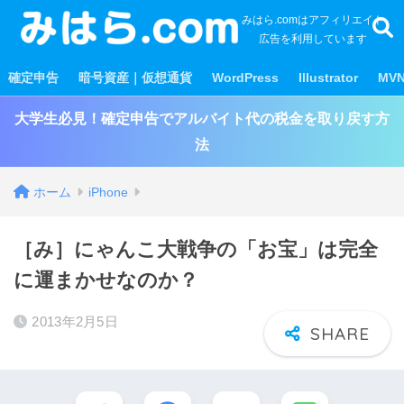
みはら.comはアフィリエイト
広告を利用しています
確定申告
暗号資産｜仮想通貨
WordPress
Illustrator
MV
大学生必見！確定申告でアルバイト代の税金を取り戻す方
法
ホーム
iPhone
［み］にゃんこ大戦争の「お宝」は完全
に運まかせなのか？
2013年2月5日