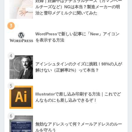
妊婦｜妊娠中はナチュラルチーズ（カマンベー
ルチーズなど）NGは本当？製造メーカーの明
治と雪印メグミルクに聞いてみた
3
WordPressで新しい記事に「New」アイコン
を表示する方法
4
アインシュタインのクイズに挑戦！98%の人が
解けない（正解率2%）って本当？
5
Illustratorで差し込み印刷する方法｜これでど
んなものにも差し込みできるぞ！
6
無効なアドレスって何？メールアドレスのルー
ルを守ろう