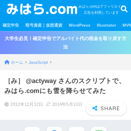
みはら.comはアフィリエイト
広告を利用しています
確定申告
暗号資産｜仮想通貨
WordPress
Illustrator
MV
大学生必見！確定申告でアルバイト代の税金を取り戻す方
法
ホーム
JavaScript
［み］ @actyway さんのスクリプトで、
みはら.comにも雪を降らせてみた
2012年12月12日
2014年5月13日