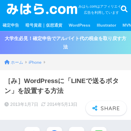
みはら.comはアフィリエイト
広告を利用しています
確定申告
暗号資産｜仮想通貨
WordPress
Illustrator
MV
大学生必見！確定申告でアルバイト代の税金を取り戻す方
法
ホーム
iPhone
［み］WordPressに「LINEで送るボタ
ン」を設置する方法
2013年1月7日
2014年5月13日