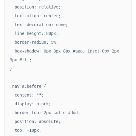
  position: relative;

  text-align: center;

  text-decoration: none;

  line-height: 80px;

  border-radius: 5%;

  box-shadow: 0px 3px 8px #aaa, inset 0px 2px 
3px #fff;

}

.nav a:before {

  content: "";

  display: block;

  border-top: 2px solid #ddd;

  position: absolute;

  top: -10px;
