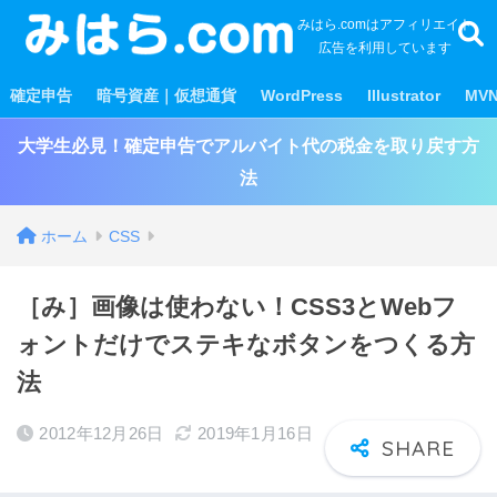
みはら.comはアフィリエイト
広告を利用しています
確定申告
暗号資産｜仮想通貨
WordPress
Illustrator
MV
大学生必見！確定申告でアルバイト代の税金を取り戻す方
法
ホーム
CSS
［み］画像は使わない！CSS3とWebフ
ォントだけでステキなボタンをつくる方
法
2012年12月26日
2019年1月16日