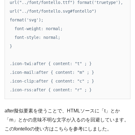
url("../font/fontello.ttf") format('truetype'), 
url("../font/fontello.svg#fontello") 
format('svg');

  font-weight: normal;

  font-style: normal;

}

.icon-twi:after { content: "t" ; }

.icon-mail:after { content: "m" ; } 

.icon-clip:after { content: "c" ; }

.icon-rss:after	{ content: "r" ; }
after擬似要素を使うことで、HTMLソースに「t」とか
「m」とかの意味不明な文字が入るのを回避しています。
このfontelloの使い方はこちらを参考にしました。