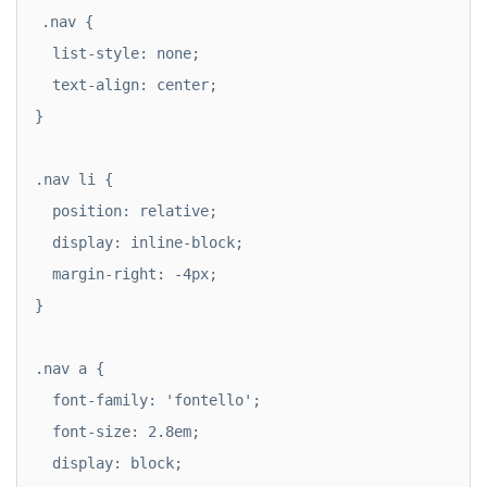
.nav {

  list-style: none;

  text-align: center;

}

.nav li {

  position: relative;

  display: inline-block;

  margin-right: -4px;

}

.nav a {

  font-family: 'fontello';

  font-size: 2.8em;  

  display: block;
