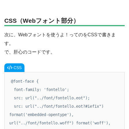
CSS（Webフォント部分）
次に、Webフォントを使うよ！ってのをCSSで書きま
す。
で、肝心のコードです。
CSS
@font-face {

  font-family: 'fontello';

  src: url("../font/fontello.eot");

  src: url("../font/fontello.eot?#iefix") 
format('embedded-opentype'), 
url("../font/fontello.woff") format('woff'), 