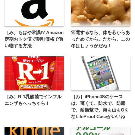
［み］もはや常識!? Amazon
節電するなら、体を芯からあ
定期おトク便で割引価格で買
っためてから。だから、この
い物する方法
冬はしょうがだね！
［み］R-1乳酸菌でインフル
［み］iPhone4Sのケース
エンザもへっちゃら！
は、薄くて、防水で、防塵
で、耐衝撃で、海も山もOK
なLifeProof Caseがいいね