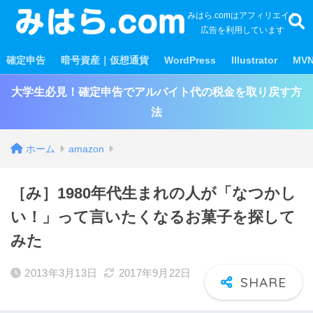
みはら.comはアフィリエイト
広告を利用しています
確定申告
暗号資産｜仮想通貨
WordPress
Illustrator
MV
大学生必見！確定申告でアルバイト代の税金を取り戻す方
法
ホーム
amazon
［み］1980年代生まれの人が「なつかし
い！」って言いたくなるお菓子を探して
みた
2013年3月13日
2017年9月22日