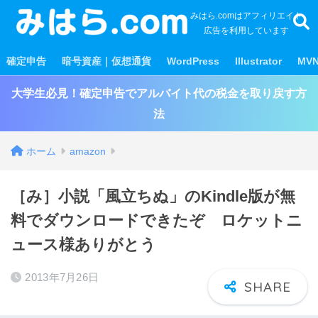
みはら.comはアフィリエイト
広告を利用しています
確定申告
暗号資産｜仮想通貨
WordPress
Illustrator
MV
大学生必見！確定申告でアルバイト代の税金を取り戻す方
法
ホーム
amazon
［み］小説「風立ちぬ」のKindle版が無
料でダウンロードできたぞ ロケットニ
ュース様ありがとう
2013年7月26日