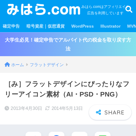
みはら.comはアフィリエイト
広告を利用しています
確定申告
暗号資産｜仮想通貨
WordPress
Illustrator
MV
大学生必見！確定申告でアルバイト代の税金を取り戻す方
法
ホーム
フラットデザイン
［み］フラットデザインにぴったりなフ
リーアイコン素材（AI・PSD・PNG）
2013年4月30日
2014年5月13日