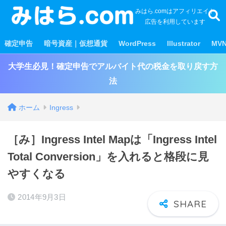
みはら.comはアフィリエイト
広告を利用しています
確定申告
暗号資産｜仮想通貨
WordPress
Illustrator
MV
大学生必見！確定申告でアルバイト代の税金を取り戻す方
法
ホーム
Ingress
［み］Ingress Intel Mapは「Ingress Intel
Total Conversion」を入れると格段に見
やすくなる
2014年9月3日