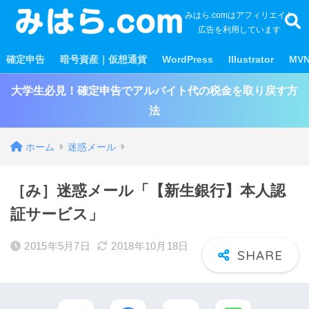
みはら.comはアフィリエイト
広告を利用しています
確定申告
暗号資産｜仮想通貨
WordPress
Illustrator
MV
大学生必見！確定申告でアルバイト代の税金を取り戻す方
法
ホーム
迷惑メール
［み］迷惑メール「【新生銀行】本人認
証サービス」
2015年5月7日
2018年10月18日