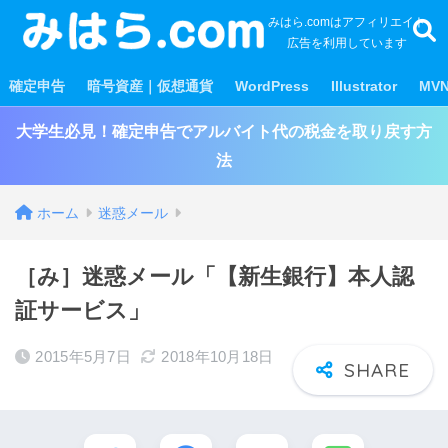
みはら.comはアフィリエイト
広告を利用しています
確定申告
暗号資産｜仮想通貨
WordPress
Illustrator
MV
大学生必見！確定申告でアルバイト代の税金を取り戻す方
法
ホーム
迷惑メール
［み］迷惑メール「【新生銀行】本人認
証サービス」
2015年5月7日
2018年10月18日