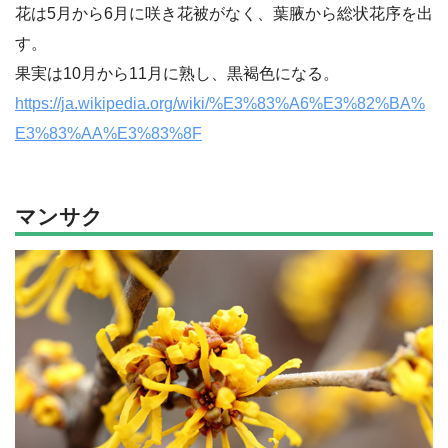
花は5月から6月に咲き花被がなく、葉腋から総状花序を出
す。
果実は10月から11月に熟し、黒褐色になる。
https://ja.wikipedia.org/wiki/%E3%83%A6%E3%82%BA%
E3%83%AA%E3%83%8F
マンサク