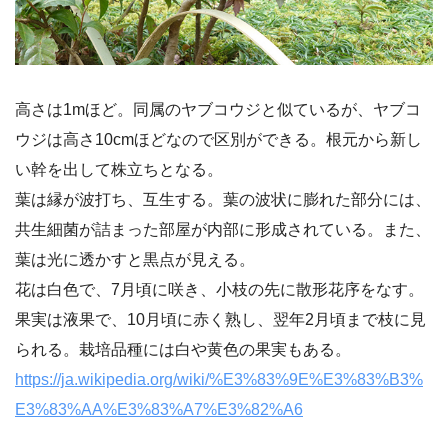
高さは1mほど。同属のヤブコウジと似ているが、ヤブコ
ウジは高さ10cmほどなので区別ができる。根元から新し
い幹を出して株立ちとなる。
葉は縁が波打ち、互生する。葉の波状に膨れた部分には、
共生細菌が詰まった部屋が内部に形成されている。また、
葉は光に透かすと黒点が見える。
花は白色で、7月頃に咲き、小枝の先に散形花序をなす。
果実は液果で、10月頃に赤く熟し、翌年2月頃まで枝に見
られる。栽培品種には白や黄色の果実もある。
https://ja.wikipedia.org/wiki/%E3%83%9E%E3%83%B3%
E3%83%AA%E3%83%A7%E3%82%A6