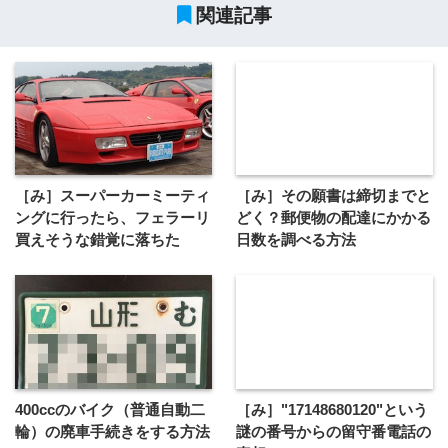
関連記事
［み］スーパーカーミーティ
［み］その願書は締切までと
ングに行ったら、フェラーリ
どく？郵便物の配達にかかる
買えそうな錯覚に落ちた
日数を調べる方法
400ccのバイク（普通自動二
［み］"17148680120"という
輪）の廃車手続きをする方法
謎の番号からの留守番電話の