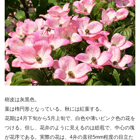
樹皮は灰黒色。
葉は楕円形となっている。秋には紅葉する。
花期は4月下旬から5月上旬で、白色や薄いピンク色の花を
つける。但し、花弁のように見えるのは総苞で、中心の塊
が花序である。実際の花は、4弁の直径5mm程度の目立た