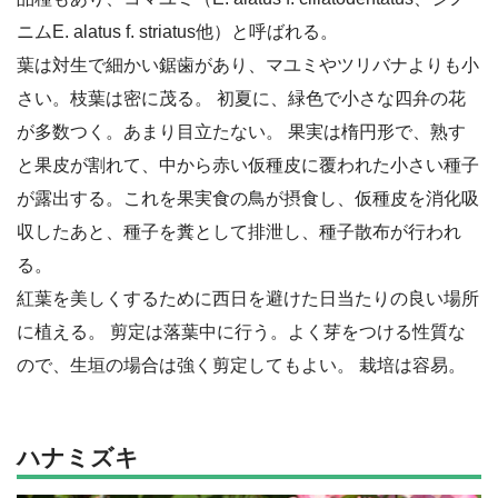
ニムE. alatus f. striatus他）と呼ばれる。
葉は対生で細かい鋸歯があり、マユミやツリバナよりも小
さい。枝葉は密に茂る。 初夏に、緑色で小さな四弁の花
が多数つく。あまり目立たない。 果実は楕円形で、熟す
と果皮が割れて、中から赤い仮種皮に覆われた小さい種子
が露出する。これを果実食の鳥が摂食し、仮種皮を消化吸
収したあと、種子を糞として排泄し、種子散布が行われ
る。
紅葉を美しくするために西日を避けた日当たりの良い場所
に植える。 剪定は落葉中に行う。よく芽をつける性質な
ので、生垣の場合は強く剪定してもよい。 栽培は容易。
ハナミズキ