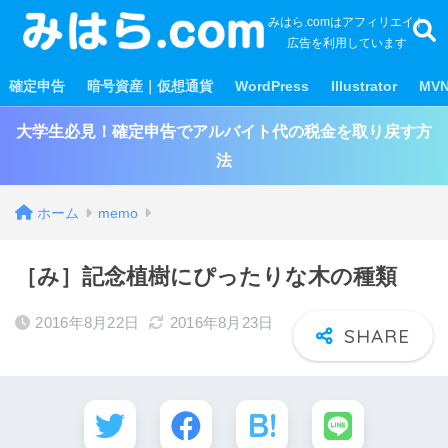
みはら.comはアフィリエイト
広告を利用しています
確定申告
暗号資産｜仮想通貨
WordPress
Illustrator
MV
大学生必見！確定申告でアルバイト代の税金を取り戻す方
法
ホーム
memo
［み］記念植樹にぴったりな木の種類
2016年8月22日
2016年8月23日