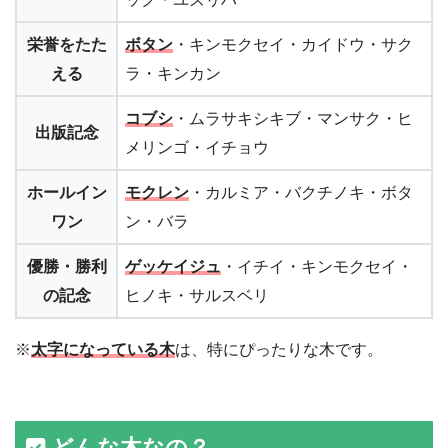
栄誉をたた
ボタン
・キンモクセイ・カイドウ・サク
える
ラ・キンカン
コブシ
・ムラサキシキブ・マンサク・ヒ
出版記念
メリンゴ・イチョウ
ホールイン
モクレン
・カルミア・バクチノキ・ボタ
ワン
ン・バラ
優勝・勝利
ゲッケイジュ
・イチイ・キンモクセイ・
の記念
ヒノキ・サルスベリ
※
太字になっている木
は、特にぴったりな木です。
どんな木なの？