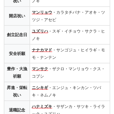
祝い
ノキ
マンリョウ
・カラタチバナ・アオキ・ツ
開店祝い
ツジ・アセビ
ユズリハ
・スギ・イチョウ・サクラ・ヒ
創立記念日
ノキ
ナナカマド
・サンゴジュ・ヒイラギ・モ
安全祈願
モ・ナンテン
豊作・大漁
マンサク
・ザクロ・マンリョウ・クス・
祈願
コブシ
昇進・栄転
ニシキギ
・エンジュ・キンカン・ツバ
祝い
キ・ネムノキ
ハナミズキ
・サザンカ・サツキ・ライラ
退職記念
ック・ユズリハ