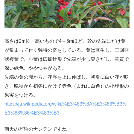
高さは2m位、高いもので4～5mほど。幹の先端にだけ葉
が集まって付く独特の姿をしている。葉は互生し、三回羽
状複葉で、小葉は広披針形で先端が少し突きだし、革質で
深い緑色、ややつやがある。
先端の葉の間から、花序を上に伸ばし、初夏に白い花が咲
き、晩秋から初冬にかけて赤色（まれに白色）の小球形の
果実をつける。
https://ja.wikipedia.org/wiki/%E3%83%8A%E3%83%B3%
E3%83%86%E3%83%B3
南天のど飴のナンテンですね！