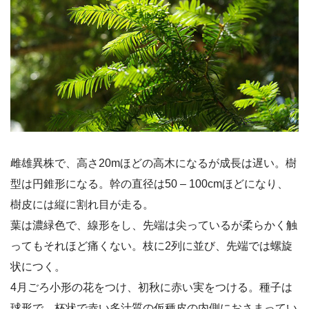
雌雄異株で、高さ20mほどの高木になるが成長は遅い。樹
型は円錐形になる。幹の直径は50 – 100cmほどになり、
樹皮には縦に割れ目が走る。
葉は濃緑色で、線形をし、先端は尖っているが柔らかく触
ってもそれほど痛くない。枝に2列に並び、先端では螺旋
状につく。
4月ごろ小形の花をつけ、初秋に赤い実をつける。種子は
球形で、杯状で赤い多汁質の仮種皮の内側におさまってい