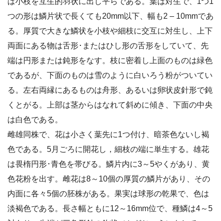
は小枝を互生的羽状に出し平らである。葉は対生で、1つ1
つの形は鱗片状で長くても20mm以下、幅も2 – 10mmであ
る。厚質で大きな鱗状を小枝や細枝に交互に対生し、上下
両面にある物は舌形･またはひし形の舌形をしていて、先
端は円形または鈍形をなす。枝に密着し上面のものは緑色
であるが、下面のものは雪のように白いろう粉がついてい
る。左右両縁にあるものは舟形、あるいは卵状皮針形で鈍
くとがる。上部は茎からはなれて斜めに傾き、下面の中央
は白色である。
雌雄同株で、花は小さく葉先に1つ付け、暗茶色ないし褐
色である。5月ごろに開花し，細枝の端に単生する。雄花
は畏楕円形･青色を帯びる。鱗片内に3～5やくがあり、黄
色花粉を出す。雌花は8～10個の厚質の鱗片があり、その
内面に各々5個の胚株がある。果実は球形の乾果で、色は
淡褐色である。長さ幅ともに12～16mm位で、種鱗は4～5