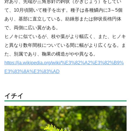
対あり、先端が三角形針の鉤状（かぎじょう）をしてい
て、10月頃開いて種子を出す。種子は各種鱗内に3～5個
あり、基部に直立している。紡錘形または卵状長楕円体
で、両側に広い翼がある。
ヒノキに似ているが、枝や葉がより幅広く、また、ヒノキ
と異なり数年間枝についている間に幅がより広くなる。ま
た、別属であり、鞠果の構造がやや異なる。
https://ja.wikipedia.org/wiki/%E3%82%A2%E3%82%B9%
E3%83%8A%E3%83%AD
イチイ