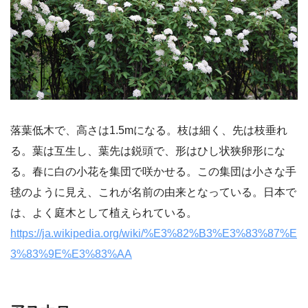
落葉低木で、高さは1.5mになる。枝は細く、先は枝垂れ
る。葉は互生し、葉先は鋭頭で、形はひし状狭卵形にな
る。春に白の小花を集団で咲かせる。この集団は小さな手
毬のように見え、これが名前の由来となっている。日本で
は、よく庭木として植えられている。
https://ja.wikipedia.org/wiki/%E3%82%B3%E3%83%87%E
3%83%9E%E3%83%AA