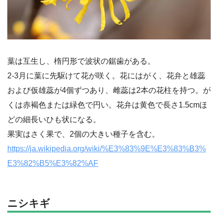
葉は互生し、楕円形で波状の鋸歯がある。
2-3月に葉に先駆けて花が咲く。花にはがく、花弁と雄蕊
および仮雄蕊が4個ずつあり、雌蕊は2本の花柱を持つ。が
くは赤褐色または緑色で円い。花弁は黄色で長さ1.5cmほ
どの細長いひも状になる。
果実はさく果で、2個の大きい種子を含む。
https://ja.wikipedia.org/wiki/%E3%83%9E%E3%83%B3%
E3%82%B5%E3%82%AF
ニシキギ