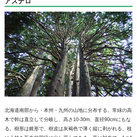
アスナロ
北海道南部から・本州・九州の山地に分布する。常緑の高
木で幹は直立して分岐し、高さ10-30m、直径90cmにもな
る。樹形は錐形で、樹皮は灰褐色で薄く縦に剥がれる。枝