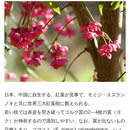
日本、中国に自生する。紅葉が見事で、モミジ・スズラン
ノキと共に世界三大紅葉樹に数えられる。
若い枝では表皮を突き破ってコルク質の2～4枚の翼（ヨ
ク）が伸長するので識別しやすい。なお、翼が出ないもの
品種もあり、コマユミ（E. alatus f. ciliatodentatus、シノ