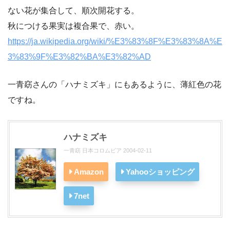
ない花が集合して、順次開花する。
秋につける果実は複合果で、赤い。
https://ja.wikipedia.org/wiki/%E3%83%8F%E3%83%8A%E
3%83%9F%E3%82%BA%E3%82%AD
一青窈さんの「ハナミズキ」にもあるように、薄紅色の花
ですね。
ハナミズキ
一青窈 日本コロムビア 2004-02-11
Amazon
Yahooショッピング
7net