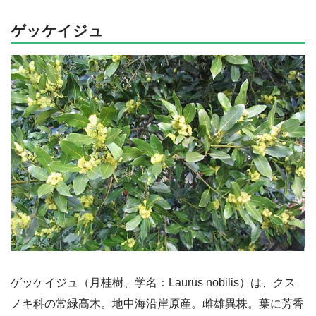
ゲッケイジュ
ゲッケイジュ（月桂樹、学名：Laurus nobilis）は、クス
ノキ科の常緑高木。地中海沿岸原産。雌雄異株。葉に芳香