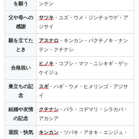
を願う
ンテン
父や母への
サツキ
・ユズ・ウメ・ジンチョウゲ・ア
感謝
ジサイ
願を立てた
アスナロ
・キンカン・バクチノキ・ナン
とき
テン・クチナシ
ヒノキ
・コブシ・マツ・ニシキギ・ゲッ
合格祝い
ケイジュ
巣立ちの記
スギ
・ハギ・ウメ・ヒメリンゴ・アジサ
念
イ
結婚や友情
クチナシ
・バラ・コデマリ・シラカバ・
の記念
アカシア
退院・快気
キンカン
・ツバキ・アオキ・エンジュ・