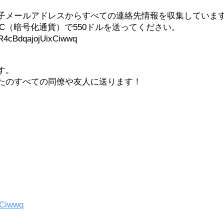
子メールアドレスからすべての連絡先情報を収集していま
C（暗号化通貨）で550ドルを送ってください。
BdqajojUixCiwwq
す。
たのすべての同僚や友人に送ります！
Ciwwq