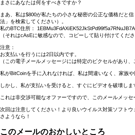
まさにあなたは何をすべきですか？
まあ、私は$800が私たちの小さな秘密の公正な価格だと信じ
法」を検索してください）。
私のBTC住所： 1EBMu3FdAXiEK52JkStPd99f5a7RNuJB7A
（それはcAsEに敏感なので、コピーして貼り付けてくだ
注意：
お支払いを行うには2日以内です。
（この電子メールメッセージには特定のピクセルがあり、
私がBitCoinを手に入れなければ、私は間違いなく、家
しかし、私が支払いを受けると、すぐにビデオを破壊しま
これは非交渉可能なオファーですので、このメールメッセ
次回は注意してください！より良いウイルス対策ソフトウ
さようなら！
このメールのおかしいところ