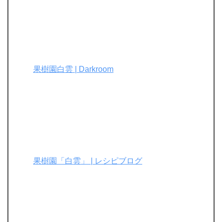
果樹園白雲 | Darkroom
果樹園「白雲」 | レシピブログ