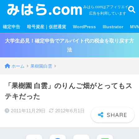
みはら.comはアフィリエイト
広告を利用しています
確定申告
暗号資産｜仮想通貨
WordPress
Illustrator
MV
大学生必見！確定申告でアルバイト代の税金を取り戻す方
法
ホーム
果樹園白雲
「果樹園 白雲」のりんご畑がとってもス
テキだった
2011年11月29日
2012年6月1日