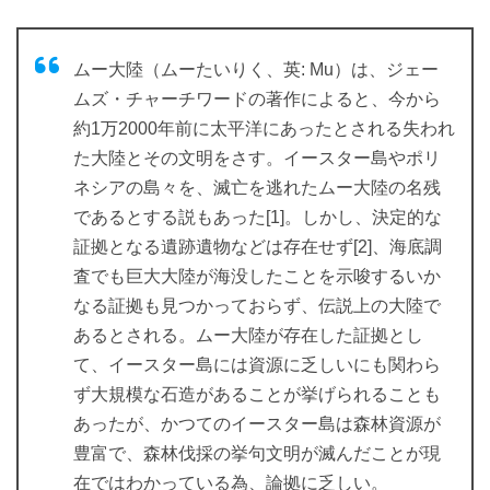
ムー大陸（ムーたいりく、英: Mu）は、ジェー
ムズ・チャーチワードの著作によると、今から
約1万2000年前に太平洋にあったとされる失われ
た大陸とその文明をさす。イースター島やポリ
ネシアの島々を、滅亡を逃れたムー大陸の名残
であるとする説もあった[1]。しかし、決定的な
証拠となる遺跡遺物などは存在せず[2]、海底調
査でも巨大大陸が海没したことを示唆するいか
なる証拠も見つかっておらず、伝説上の大陸で
あるとされる。ムー大陸が存在した証拠とし
て、イースター島には資源に乏しいにも関わら
ず大規模な石造があることが挙げられることも
あったが、かつてのイースター島は森林資源が
豊富で、森林伐採の挙句文明が滅んだことが現
在ではわかっている為、論拠に乏しい。