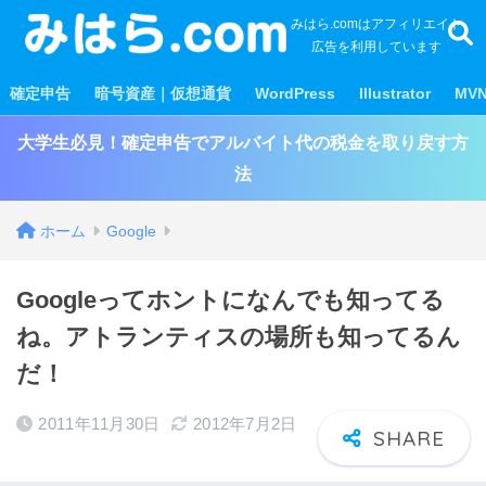
みはら.comはアフィリエイト
広告を利用しています
確定申告
暗号資産｜仮想通貨
WordPress
Illustrator
MV
大学生必見！確定申告でアルバイト代の税金を取り戻す方
法
ホーム
Google
Googleってホントになんでも知ってる
ね。アトランティスの場所も知ってるん
だ！
2011年11月30日
2012年7月2日