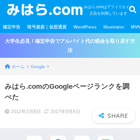
みはら.comはアフィリエイト
広告を利用しています
確定申告
暗号資産｜仮想通貨
WordPress
Illustrator
MV
大学生必見！確定申告でアルバイト代の税金を取り戻す方
法
ホーム
Google
みはら.comのGoogleページランクを調
べた
2012年2月8日
2017年9月8日