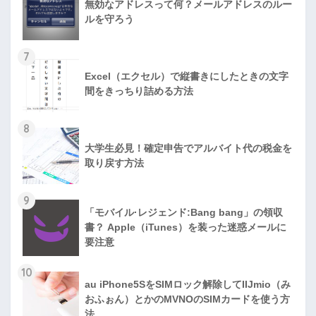
無効なアドレスって何？メールアドレスのルー
ルを守ろう
7
Excel（エクセル）で縦書きにしたときの文字
間をきっちり詰める方法
8
大学生必見！確定申告でアルバイト代の税金を
取り戻す方法
9
「モバイル·レジェンド:Bang bang」の領収
書？ Apple（iTunes）を装った迷惑メールに
要注意
10
au iPhone5SをSIMロック解除してIIJmio（み
おふぉん）とかのMVNOのSIMカードを使う方
法