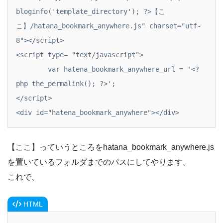
bloginfo('template_directory'); ?>【こ
こ】/hatana_bookmark_anywhere.js" charset="utf-
8"></script>

<script type= "text/javascript">

	var hatena_bookmark_anywhere_url = '<?
php the_permalink(); ?>';

</script>

<div id="hatena_bookmark_anywhere"></div>
【ここ】っていうところをhatana_bookmark_anywhere.js
を置いているフォルダまでのパスにしてやります。
これで、
HTML