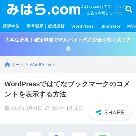
みはら.comはアフィリエイト
広告を利用しています
確定申告
暗号資産｜仮想通貨
WordPress
Illustrator
MV
大学生必見！確定申告でアルバイト代の税金を取り戻す方
法
ホーム
WordPress
WordPressではてなブックマークのコメ
ントを表示する方法
2012年5月21日
2019年1月16日