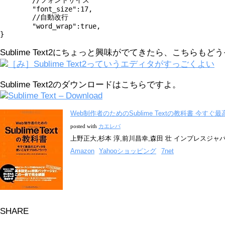
	//フォントサイズ

	"font_size":17,

	//自動改行

	"word_wrap":true,

}
Sublime Text2にちょっと興味がでてきたら、こちらもど
［み］Sublime Text2っていうエディタがすっごくよい
Sublime Text2のダウンロードはこちらですよ。
Sublime Text – Download
Web制作者のためのSublime Textの教科書 今
posted with
カエレバ
上野正大,杉本 淳,前川昌幸,森田 壮 インプレスジャパン 2
Amazon
Yahooショッピング
7net
SHARE