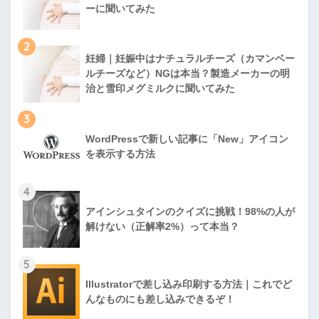
ーに聞いてみた
2
妊婦｜妊娠中はナチュラルチーズ（カマンベー
ルチーズなど）NGは本当？製造メーカーの明
治と雪印メグミルクに聞いてみた
3
WordPressで新しい記事に「New」アイコン
を表示する方法
4
アインシュタインのクイズに挑戦！98%の人が
解けない（正解率2%）って本当？
5
Illustratorで差し込み印刷する方法｜これでど
んなものにも差し込みできるぞ！