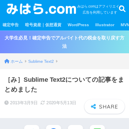
みはら.comはアフィリエイト
広告を利用しています
確定申告
暗号資産｜仮想通貨
WordPress
Illustrator
MV
大学生必見！確定申告でアルバイト代の税金を取り戻す方
法
ホーム
Sublime Text2
［み］Sublime Text2についての記事をま
とめました
2013年3月9日
2020年5月13日